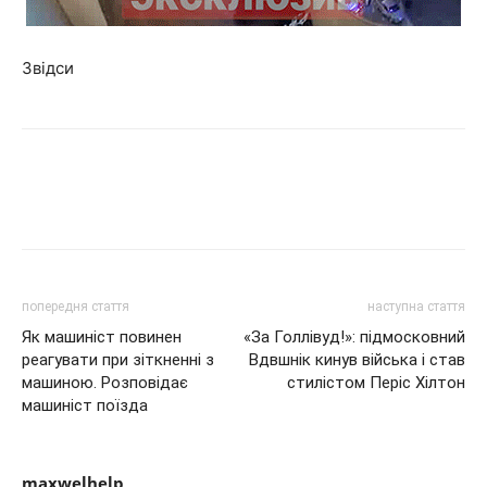
Звідси
попередня стаття
наступна стаття
Як машиніст повинен
«За Голлівуд!»: підмосковний
реагувати при зіткненні з
Вдвшнік кинув війська і став
машиною. Розповідає
стилістом Періс Хілтон
машиніст поїзда
maxwelhelp