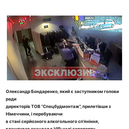
Олександр Бондаренко, який є заступником голови
ради
директорів ТОВ “Спецбудмонтаж”, прилетівши з
Німеччини, і перебуваючи
в стані серйозного алкогольного сп’яніння,
влаштував скандал в VIP-залі аеропорту