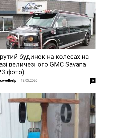
рутий будинок на колесах на
азі величезного GMC Savana
23 фото)
xwelhelp
-
19.05.2020
0