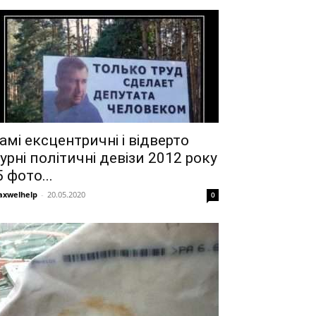
амі ексцентричні і відверто
урні політичні девізи 2012 року
5 фото...
xwelhelp
-
20.05.2020
0