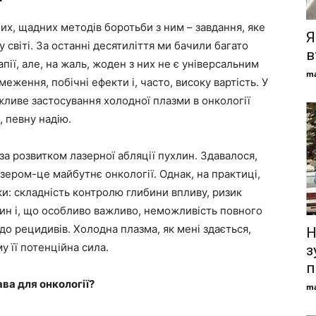
них, щадних методів боротьби з ним – завдання, яке
Я
 світі. За останні десятиліття ми бачили багато
в
апії, але, на жаль, жоден з них не є універсальним
ma
еження, побічні ефекти і, часто, високу вартість. У
жливе застосування холодної плазми в онкології
, певну надію.
 за розвитком лазерної абляції пухлин. Здавалося,
зером-це майбутнє онкології. Однак, на практиці,
ки: складність контролю глибини впливу, ризик
н і, що особливо важливо, неможливість повного
о рецидивів. Холодна плазма, як мені здається,
Н
у її потенційна сила.
з
п
ва для онкології?
ma