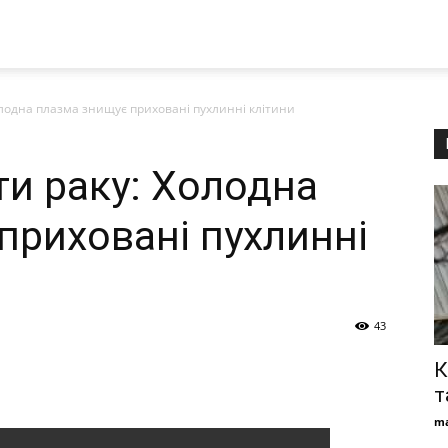
олодна плазма знищує приховані пухлинні клітини
ти раку: Холодна
приховані пухлинні
43
К
т
ma