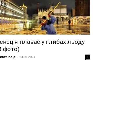
енеція плаває у глибах льоду
8 фото)
xwelhelp
-
24.04.2021
0