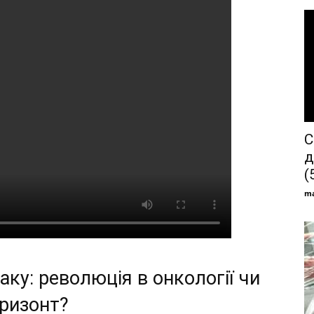
С
д
(
ma
ку: революція в онкології чи
ризонт?