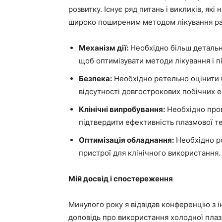
розвитку. Існує ряд питань і викликів, як
широко поширеним методом лікування ра
Механізм дії:
Необхідно більш детально
щоб оптимізувати методи лікування і п
Безпека:
Необхідно ретельно оцінити б
відсутності довгострокових побічних е
Клінічні випробування:
Необхідно пров
підтвердити ефективність плазмової те
Оптимізація обладнання:
Необхідно ро
пристрої для клінічного використання.
Мій досвід і спостереження
Минулого року я відвідав конференцію з і
доповідь про використання холодної плаз