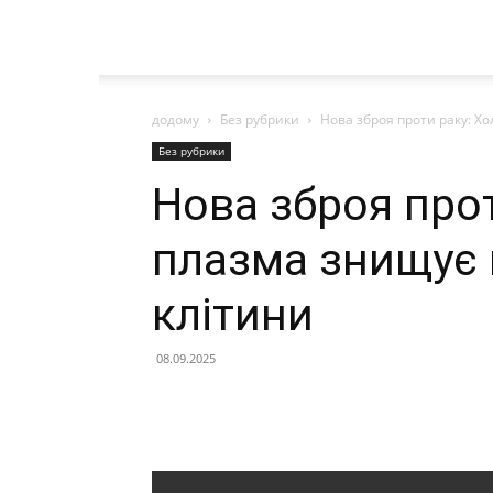
додому
Без рубрики
Нова зброя проти раку: Х
Без рубрики
Нова зброя про
плазма знищує 
клітини
08.09.2025