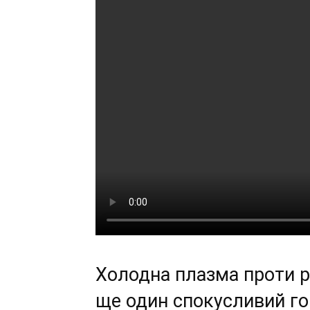
Холодна плазма проти ра
ще один спокусливий го