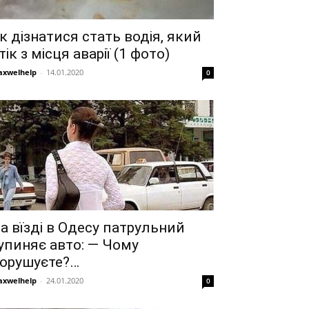
к дізнатися стать водія, який
тік з місця аварії (1 фото)
xwelhelp
-
14.01.2020
0
а вїзді в Одесу патрульний
упиняє авто: — Чому
орушуєте?…
xwelhelp
-
24.01.2020
0