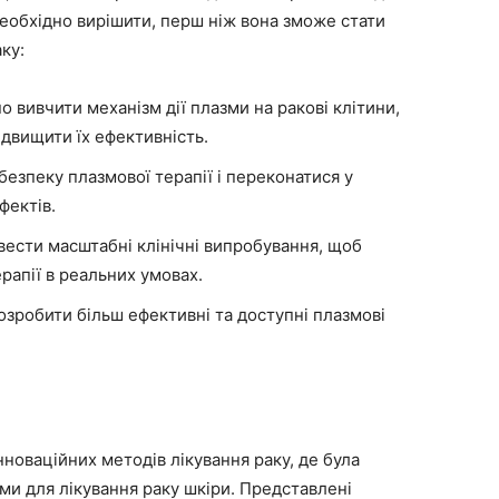
і необхідно вирішити, перш ніж вона зможе стати
ку:
 вивчити механізм дії плазми на ракові клітини,
ідвищити їх ефективність.
езпеку плазмової терапії і переконатися у
фектів.
ести масштабні клінічні випробування, щоб
рапії в реальних умовах.
зробити більш ефективні та доступні плазмові
нноваційних методів лікування раку, де була
ми для лікування раку шкіри. Представлені