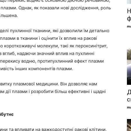
я, що перекис водню є основною діючою речовиною,
плазми. Однак, як показали нові дослідження, роль
Н
ільшена.
ф
ma
елі пухлинної тканини, які дозволили їм детально
лазми в тканини і оцінити їх вплив на ракові
о короткоживучі молекули, такі як пероксинітрит,
в вглиб, надаючи значний вплив на пухлинні
ні перекису водню, протипухлинний ефект плазми
ивість інших компонентів плазми.
витку плазмової медицини. Він дозволяє нам
м дії плазми і розробити більш ефективні і щадні
Д
с
ma
йбутнє
ини та впливати на важкодоступні ракові клітини,