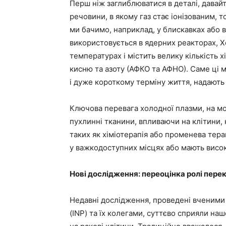
Перш ніж заглиблюватися в деталі, давай
речовини, в якому газ стає іонізованим, 
ми бачимо, наприклад, у блискавках або в 
використовується в ядерних реакторах, 
температурах і містить велику кількість 
кисню та азоту (АФКО та АФНО). Саме ці м
і дуже короткому терміну життя, надають 
Ключова перевага холодної плазми, на мою
пухлинні тканини, впливаючи на клітини, 
таких як хіміотерапія або променева тер
у важкодоступних місцях або мають висок
Нові дослідження: переоцінка ролі пере
Недавні дослідження, проведені вченими 
(INP) та їх колегами, суттєво сприяли н