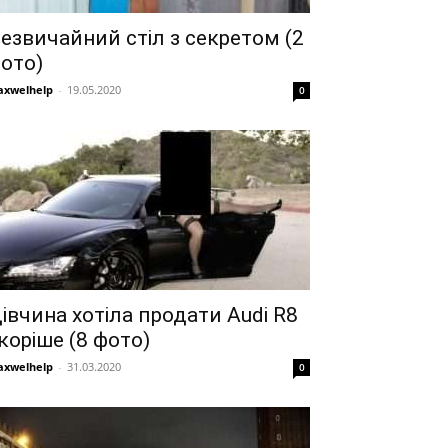
езвичайний стіл з секретом (2
ото)
xwelhelp
-
19.05.2020
0
івчина хотіла продати Audi R8
коріше (8 фото)
xwelhelp
-
31.03.2020
0