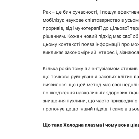
Рак – це бич сучасності, і пошук ефектив
мобілізує наукове співтовариство в усьому
проривів, від імунотерапії до цільової тер
рішенням. Кожен новий підхід має свої обм
цьому контексті поява інформації про мо
викликає закономірний інтерес і, зізнаюся
Кілька років тому я з ентузіазмом стежив
що точкове руйнування ракових клітин ла
виявилося, що цей метод має свої недолі
пошкодження навколишніх здорових ткани
знищення пухлини, що часто призводило д
пропонує дещо інший підхід, і саме в цьом
Що таке Холодна плазма і чому вона ціка