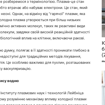
те розберемося з термінологією. Плазма-це стан
тобто втрачає або набуває електрони. Це стан, який
неоні. Однак, на відміну від “гарячої” плазми, яка
Холодна плазма утворюється при більш низьких
хімічно активних молекул, таких як реактивні види
олекули, завдяки своїй високій реакційній здатності
біологічний вплив на клітини, включаючи ракові.
К
б
 думку, полягає в її здатності проникати глибоко в
(
недоступні для традиційних методів лікування,
ma
апія. Це особливо важливо для пухлин, розташованих
у васкуляризацію.
кису водню
Інституту плазмових наук і технологій Лейбніца
ашому розумінню механізму впливу холодної плазми