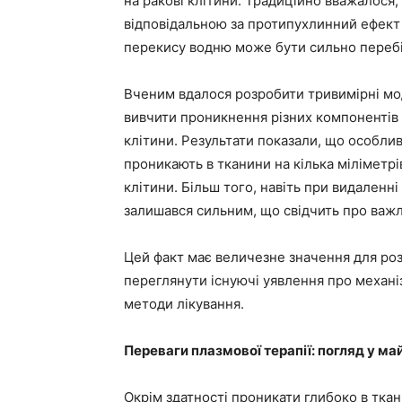
на ракові клітини. Традиційно вважалос
відповідальною за протипухлинний ефект 
перекису водню може бути сильно переб
Вченим вдалося розробити тривимірні мод
вивчити проникнення різних компонентів п
клітини. Результати показали, що особлив
проникають в тканини на кілька міліметрі
клітини. Більш того, навіть при видален
залишався сильним, що свідчить про важл
Цей факт має величезне значення для роз
переглянути існуючі уявлення про механіз
методи лікування.
Переваги плазмової терапії: погляд у ма
Окрім здатності проникати глибоко в ткан