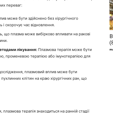
них переваг:
ив може бути здійснено без хірургічного
 і скорочує час відновлення.
, що плазма може вибірково впливати на ракові
В
ини.
(
етодами лікування:
Плазмова терапія може бути
ma
ією, променевою терапією або імунотерапією для
дослідження, плазмовий вплив може бути
пухлинних клітин на краю хірургічних ран, що
 плазмова терапія знаходиться на ранній стадії