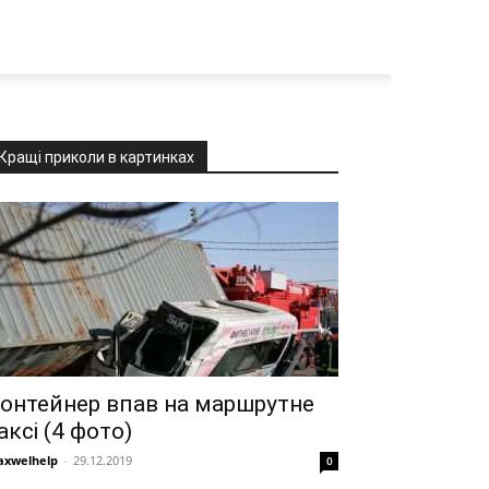
Кращі приколи в картинках
онтейнер впав на маршрутне
аксі (4 фото)
xwelhelp
-
29.12.2019
0