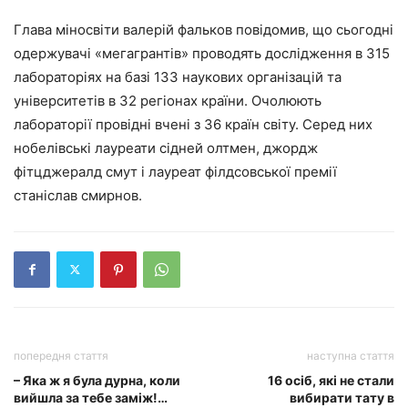
Глава міносвіти валерій фальков повідомив, що сьогодні
одержувачі «мегагрантів» проводять дослідження в 315
лабораторіях на базі 133 наукових організацій та
університетів в 32 регіонах країни. Очолюють
лабораторії провідні вчені з 36 країн світу. Серед них
нобелівські лауреати сідней олтмен, джордж
фітцджералд смут і лауреат філдсовської премії
станіслав смирнов.
попередня стаття
наступна стаття
– Яка ж я була дурна, коли
16 осіб, які не стали
вийшла за тебе заміж!…
вибирати тату в