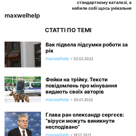
стандартному каталозі, а
набили собі щось унікальне
maxwelhelp
СТАТТІ ПО ТЕМІ
Вак підвела підсумки роботи за
рік
maxwelhelp
-
02.02.2022
Фейки на трійку. Тексти
повідомлень про мінування
видають своїх авторів
maxwelhelp
-
30.01.2022
Глава ран олександр сергєєв:
“віруси можуть виникнути
несподівано”
maxwelhelp
-
18.12.2021