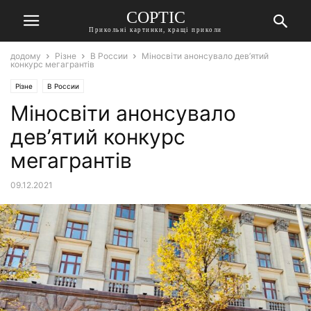
СОРТІС
Прикольні картинки, кращі приколи
додому
Різне
В России
Міносвіти анонсувало дев’ятий
конкурс мегагрантів
Різне
В России
Міносвіти анонсувало
дев’ятий конкурс
мегагрантів
09.12.2021