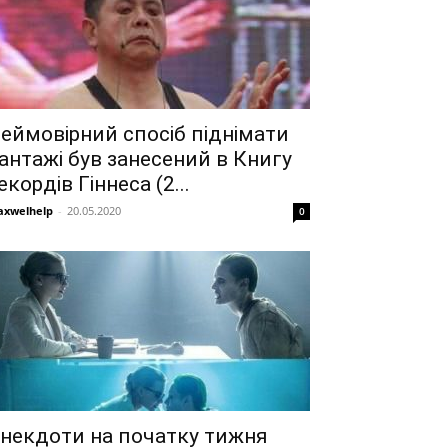
еймовірний спосіб піднімати
антажі був занесений в Книгу
екордів Гіннеса (2...
xwelhelp
-
20.05.2020
0
некдоти на початку тижня