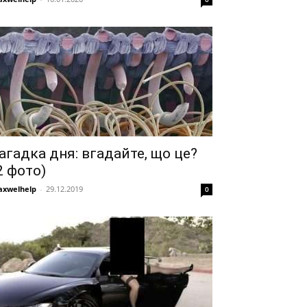
агадка дня: вгадайте, що це?
2 фото)
xwelhelp
-
29.12.2019
0