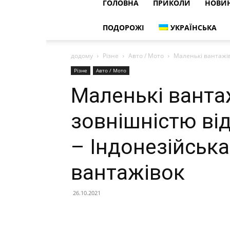
ГОЛОВНА
ПРИКОЛИ
НОВИ
ПОДОРОЖІ
УКРАЇНСЬКА
додому
Різне
Авто / Мото
Маленькі вантажівк
Різне
Авто / Мото
Маленькі вантаж
зовнішністю від
– Індонезійська
вантажівок
26.10.2021