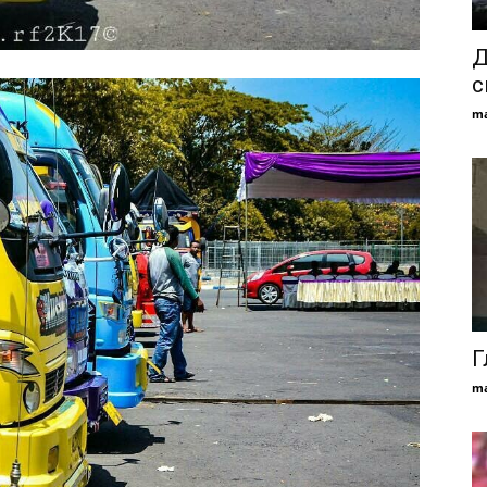
Д
с
ma
Г
ma