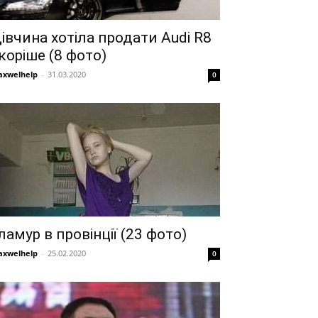
івчина хотіла продати Audi R8
коріше (8 фото)
xwelhelp
-
31.03.2020
0
ламур в провінції (23 фото)
xwelhelp
-
25.02.2020
0