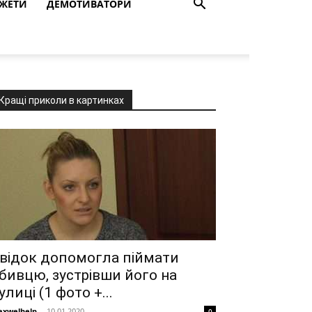
ЖЕТИ
ДЕМОТИВАТОРИ
Кращі приколи в картинках
відок допомогла піймати
бивцю, зустрівши його на
улиці (1 фото +...
xwelhelp
-
10.01.2020
0