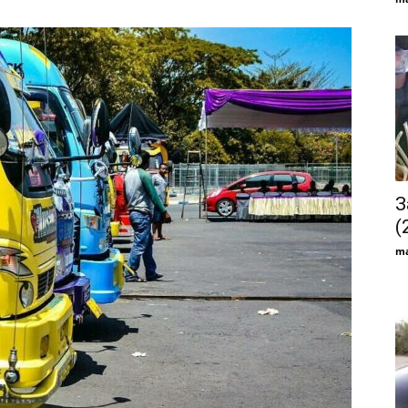
З
(
ma