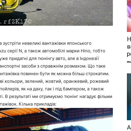
Н
а зустріти невеликі вантажівки японського
в
zu серії N, а також автомобілі марки Hino, тобто
р
уже придатні для тюнінгу авто, але в Індонезії
ma
анспортні засоби з справжнім розмахом. Що таке
антажівка повинен бути як можна більш строкатим.
раві кольори, зелений, жовтий, оранжевий, рожевий
ойлерів, як на даху, так і під бампером, а також
іті. В результаті ми отримуємо тюнінг нагадує фільми
нтажівок. Кілька прикладів:
А