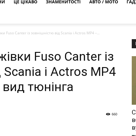
НИ
ЦЕ ЦІКАВО
ЗНАМЕНИТОСТІ
АВТО / МОТО
ГАД
и Fuso Canter із зовнішністю від Scania і Actros MP4 –...
івки Fuso Canter із
 Scania і Actros MP4
 вид тюнінга
С
660
в
в
ma