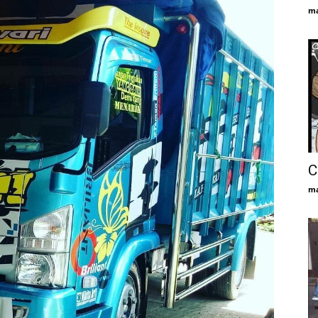
ma
С
ma