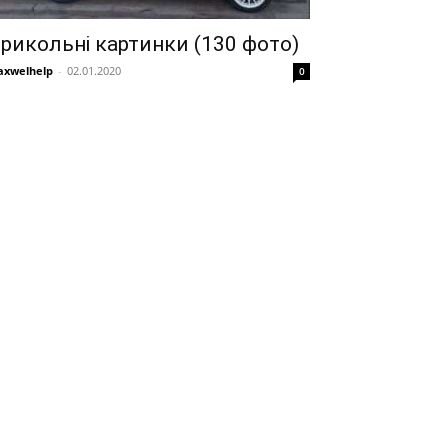
рикольні картинки (130 фото)
xwelhelp
-
02.01.2020
0