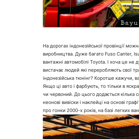
На дорогах індонезійської провінції можн
виробництва. Дуже багато Fuso Canter, Isu
вантажні автомобілі Toyota. І хоча це не д
вистачає людей які переробляють свої тр
індонезійська тюнінг? Коротше кажучи, в
Якщо ці авто і фарбують, то тільки в яск
чи червоний. До цього додається кілька сп
неонові вивіски і наклейці на основі граф
про гонки 2000-х років, на базі легких ва