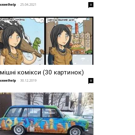
xwelhelp
-
25.04.2021
0
мішні комікси (30 картинок)
xwelhelp
-
30.12.2019
0