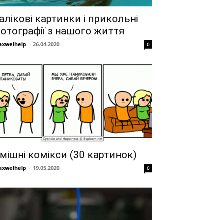
алікові картинки і прикольні
отографії з нашого життя
xwelhelp
-
26.04.2020
0
мішні комікси (30 картинок)
xwelhelp
-
19.05.2020
0