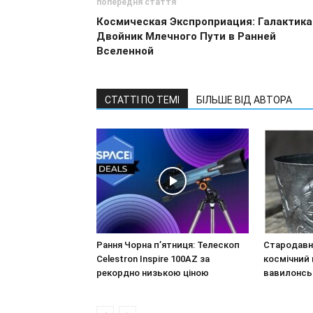
попередня стаття
Космическая Экспроприация: Галактика
Двойник Млечного Пути в Ранней
Вселенной
СТАТТІ ПО ТЕМІ
БІЛЬШЕ ВІД АВТОРА
Рання Чорна п’ятниця: Телескоп
Стародавн
Celestron Inspire 100AZ за
космічний 
рекордно низькою ціною
вавилонсь