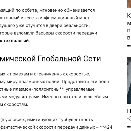
ьзящий по орбите, мгновенно обменивается
К
плетенный из света информационный мост
м
дущего уже стучится в двери реальности,
п
оторые взломали барьеры скорости передачи
в
х технологий
.
ma
мической Глобальной Сети
ых к помехам и ограниченных скоростью,
му миру плазмонных полей. Представьте эти поля
остные плазмон-поляритоны**, управляемые
ыми модуляторами. Именно они стали волшебным
м скоростям.
П
-
(в условиях, имитирующих турбулентность
ma
 фантастической скорости передачи данных – **424