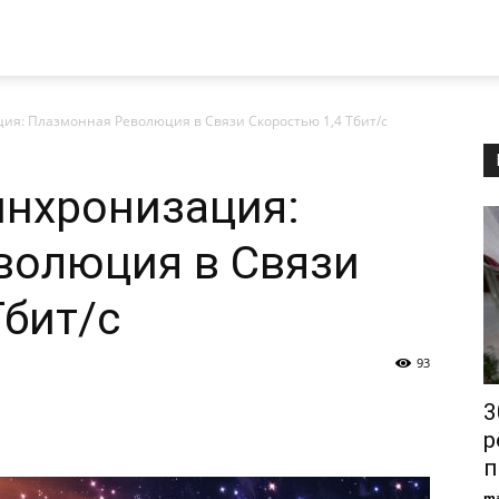
ия: Плазмонная Революция в Связи Скоростью 1,4 Тбит/с
инхронизация:
волюция в Связи
Тбит/с
93
3
р
п
ma