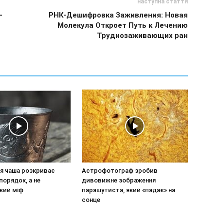
наступна стаття
-
РНК-Дешифровка Заживления: Новая
Молекула Откроет Путь к Лечению
Труднозаживающих ран
я чаша розкриває
Астрофотограф зробив
порядок, а не
дивовижне зображення
кий міф
парашутиста, який «падає» на
сонце