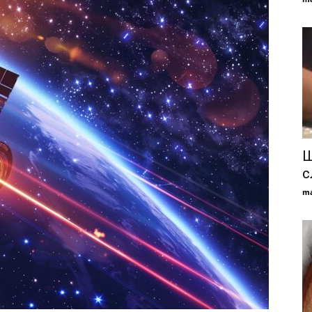
Щ
с
ma