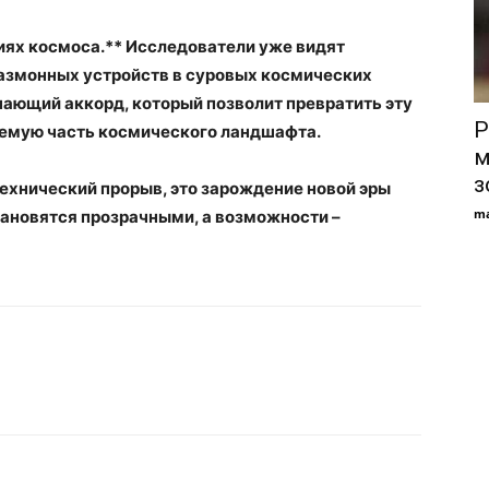
иях космоса.** Исследователи уже видят
лазмонных устройств в суровых космических
шающий аккорд, который позволит превратить эту
Р
емую часть космического ландшафта.
м
з
технический прорыв, это зарождение новой эры
ma
тановятся прозрачными, а возможности –