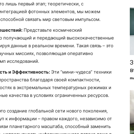
то лишь первый этап; теоретически, с
интеграцией фотонных элементов, мы можем
ю, способной связать мир световым импульсом.
ешествий:
Представьте космический
но получающий и передающий высококачественные
ируя данные в реальном времени. Такая связь – это
научных миссиях, позволяющая оперативно
емп исследований.
З
в
сть и Эффективность:
Эти “мини-чудеса” техники
ma
пространства благодаря своей компактности,
ростях в экстремальных температурных режимах и
ые качества в условиях ограниченных ресурсов.
это создание глобальной сети нового поколения,
туп к информации – правом каждого, независимо от
вязи планетарного масштаба, способный заменить