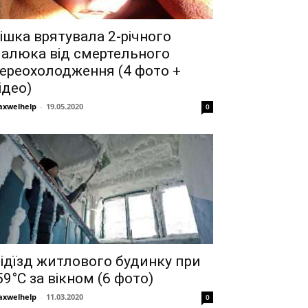
ішка врятувала 2-річного
алюка від смертельного
ереохолодження (4 фото +
ідео)
xwelhelp
-
19.05.2020
0
ідїзд житлового будинку при
59°C за вікном (6 фото)
xwelhelp
-
11.03.2020
0