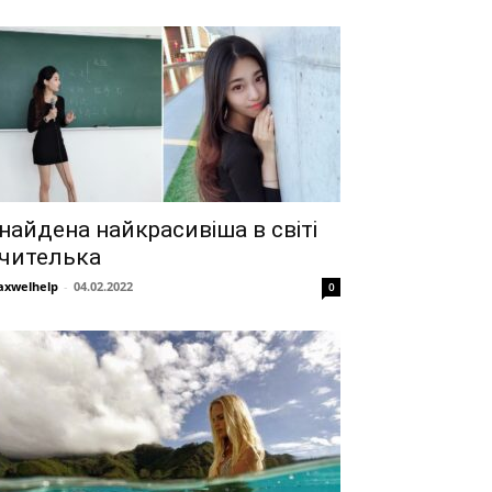
найдена найкрасивіша в світі
чителька
xwelhelp
-
04.02.2022
0