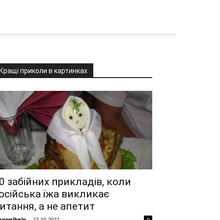
Кращі приколи в картинках
0 забійних прикладів, коли
осійська їжа викликає
итання, а не апетит
xwelhelp
-
23.10.2021
0