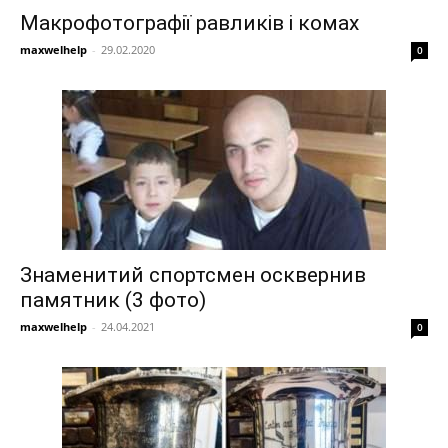
Макрофотографії равликів і комах
maxwelhelp
-
29.02.2020
0
Знаменитий спортсмен осквернив
памятник (3 фото)
maxwelhelp
-
24.04.2021
0