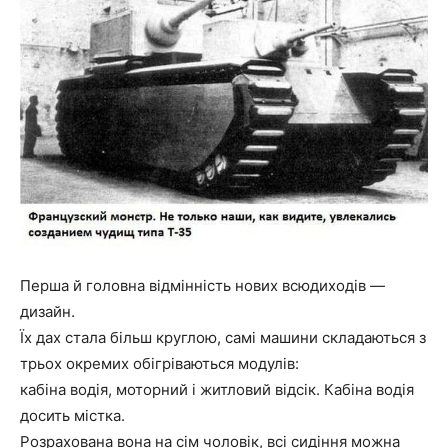
Перша й головна відмінність нових всюдиходів —
дизайн.
Їх дах стала більш круглою, самі машини складаються з
трьох окремих обігріваються модулів:
кабіна водія, моторний і житловий відсік. Кабіна водія
досить містка.
Розрахована вона на сім чоловік, всі сидіння можна