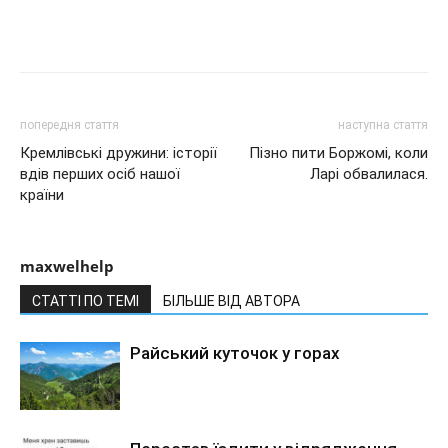
попередня стаття
наступна стаття
Кремлівські дружини: історії
Пізно пити Боржомі, коли
вдів перших осіб нашої
Ларі обвалилася.
країни
maxwelhelp
СТАТТІ ПО ТЕМІ
БІЛЬШЕ ВІД АВТОРА
Райський куточок у горах