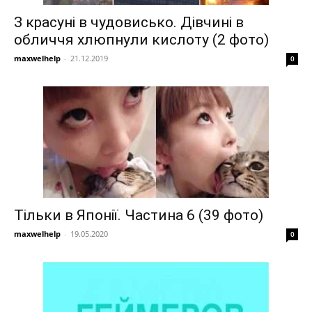
З красуні в чудовисько. Дівчині в
обличчя хлюпнули кислоту (2 фото)
maxwelhelp
-
21.12.2019
0
Тільки в Японії. Частина 6 (39 фото)
maxwelhelp
-
19.05.2020
0