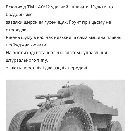
Всюдихід ТМ-140М2 здатний і плавати, і їздити по
бездоріжжю
завдяки широким гусеницях. Грунт при цьому не
страждає.
Рівень шуму в кабінах низький, а сама машина плавно
проїжджає кювети.
На всюдиході встановлена система управління
штурвального типу,
є шість передніх і два задніх передачі.