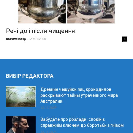
Речі до і після чищення
maxwelhelp
-
29.01.2020
0
ВИБІР РЕДАКТОРА
Древние чешуйки яиц крокодилов
раскрывают тайны утраченного мира
Австралии
12.11.2025
Забудьте про розлади: спокій є
справжнім ключем до боротьби з гнівом
12.11.2025