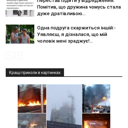
Перестав їздити у відрядження.
Помітив, що дружина чомусь стала
дуже дратівливою…
Одна подруга скаржиться іншій:-
Уявляєш, я дізналася, що мій
чоловік мені зраджує!…
Кращі приколи в картинках