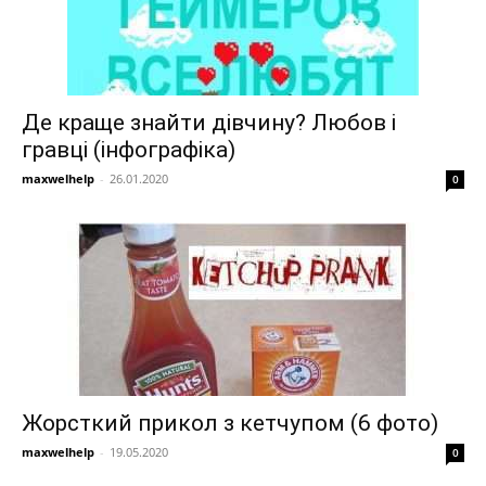
Де краще знайти дівчину? Любов і
гравці (інфографіка)
maxwelhelp
-
26.01.2020
0
Жорсткий прикол з кетчупом (6 фото)
maxwelhelp
-
19.05.2020
0