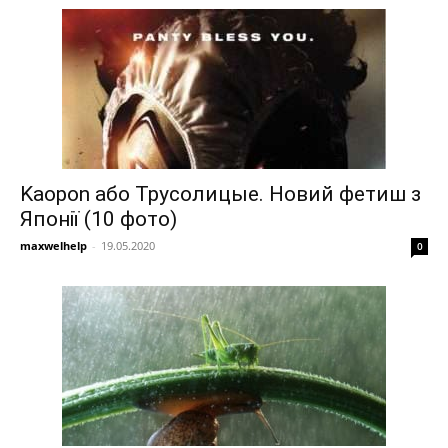
Kaopon або Трусолицые. Новий фетиш з
Японії (10 фото)
maxwelhelp
-
19.05.2020
0