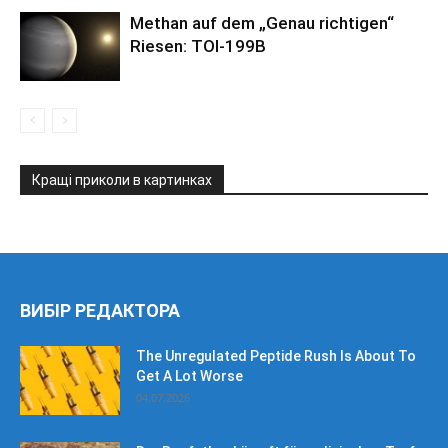
Methan auf dem „Genau richtigen“
Riesen: TOI-199B
Кращі приколи в картинках
ВИБІР РЕДАКТОРА
The Unregulated Peptide Rush Is About To
Get A Lot Worse
04.07.2026