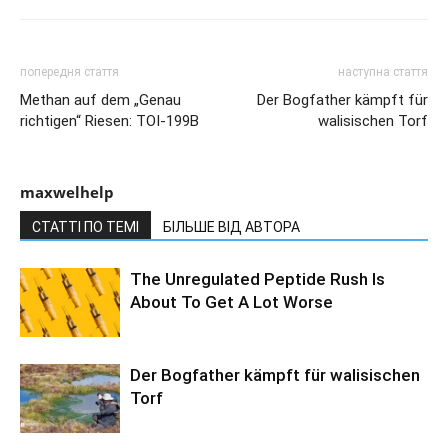
попередня стаття
наступна стаття
Methan auf dem „Genau
Der Bogfather kämpft für
richtigen“ Riesen: TOI-199B
walisischen Torf
maxwelhelp
СТАТТІ ПО ТЕМІ
БІЛЬШЕ ВІД АВТОРА
The Unregulated Peptide Rush Is
About To Get A Lot Worse
Der Bogfather kämpft für walisischen
Torf