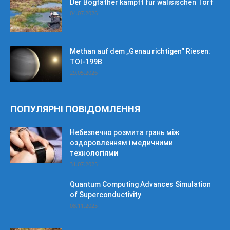
Der Bogfather kämpft für walisischen Torf
04.07.2026
Methan auf dem „Genau richtigen“ Riesen:
TOI-199B
29.05.2026
ПОПУЛЯРНІ ПОВІДОМЛЕННЯ
Небезпечно розмита грань між
оздоровленням і медичними
технологіями
31.07.2025
Quantum Computing Advances Simulation
of Superconductivity
08.11.2025