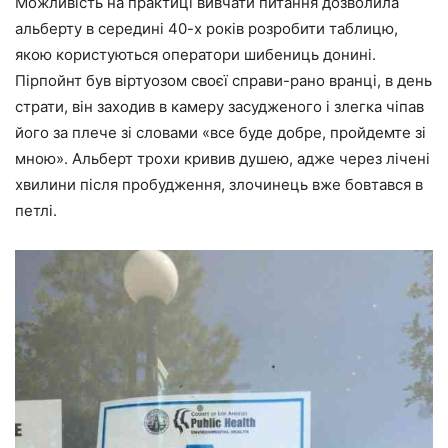
Можливість на практиці вивчати питання дозволила
альберту в середині 40-х років розробити таблицю,
якою користуються оператори шибениць донині.
Пірпойнт був віртуозом своєї справи-рано вранці, в день
страти, він заходив в камеру засудженого і злегка чіпав
його за плече зі словами «все буде добре, пройдемте зі
мною». Альберт трохи кривив душею, адже через лічені
хвилини після пробудження, злочинець вже бовтався в
петлі.