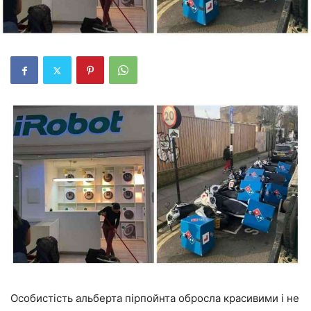
Особистість альберта пірпойнта обросла красивими і не