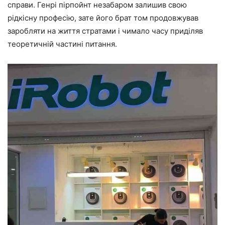
справи. Генрі пірпойнт незабаром залишив свою
рідкісну професію, зате його брат том продовжував
заробляти на життя стратами і чимало часу приділяв
теоретичній частині питання.