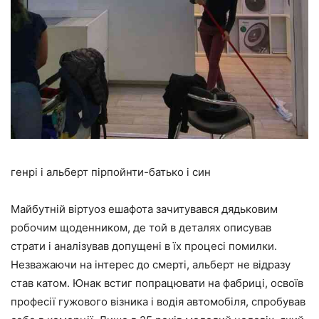
генрі і альберт пірпойнти-батько і син
Майбутній віртуоз ешафота зачитувався дядьковим
робочим щоденником, де той в деталях описував
страти і аналізував допущені в їх процесі помилки.
Незважаючи на інтерес до смерті, альберт не відразу
став катом. Юнак встиг попрацювати на фабриці, освоїв
професії гужового візника і водія автомобіля, спробував