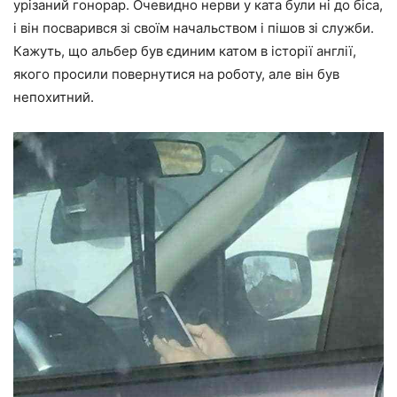
урізаний гонорар. Очевидно нерви у ката були ні до біса,
і він посварився зі своїм начальством і пішов зі служби.
Кажуть, що альбер був єдиним катом в історії англії,
якого просили повернутися на роботу, але він був
непохитний.