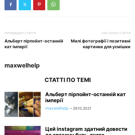
попередня стаття
наступна стаття
Альберт пірпойнт-останній
Милі фотографії і позитивні
кат імперії
картинки для усмішки
maxwelhelp
СТАТТІ ПО ТЕМІ
Альберт пірпойнт-останній кат
імперії
maxwelhelp
-
29.10.2021
Цей instagram здатний довести