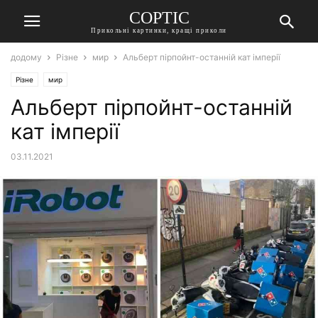
СОРТІС
Прикольні картинки, кращі приколи
додому
Різне
мир
Альберт пірпойнт-останній кат імперії
Різне
мир
Альберт пірпойнт-останній
кат імперії
03.11.2021