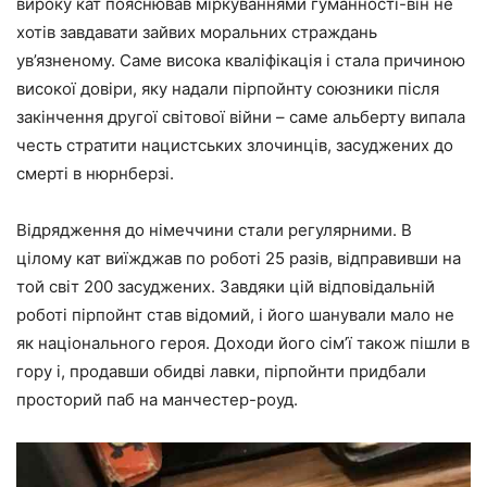
вироку кат пояснював міркуваннями гуманності-він не
хотів завдавати зайвих моральних страждань
ув’язненому. Саме висока кваліфікація і стала причиною
високої довіри, яку надали пірпойнту союзники після
закінчення другої світової війни – саме альберту випала
честь стратити нацистських злочинців, засуджених до
смерті в нюрнберзі.
Відрядження до німеччини стали регулярними. В
цілому кат виїжджав по роботі 25 разів, відправивши на
той світ 200 засуджених. Завдяки цій відповідальній
роботі пірпойнт став відомий, і його шанували мало не
як національного героя. Доходи його сім’ї також пішли в
гору і, продавши обидві лавки, пірпойнти придбали
просторий паб на манчестер-роуд.