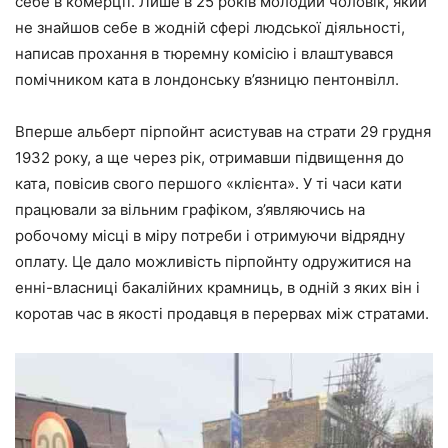
себе в комерції. Лише в 25 років молодий чоловік, який
не знайшов себе в жодній сфері людської діяльності,
написав прохання в тюремну комісію і влаштувався
помічником ката в лондонську в’язницю пентонвілл.
Вперше альберт пірпойнт асистував на страти 29 грудня
1932 року, а ще через рік, отримавши підвищення до
ката, повісив свого першого «клієнта». У ті часи кати
працювали за вільним графіком, з’являючись на
робочому місці в міру потреби і отримуючи відрядну
оплату. Це дало можливість пірпойнту одружитися на
енні-власниці бакалійних крамниць, в одній з яких він і
коротав час в якості продавця в перервах між стратами.