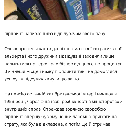
пірпойнт наливає пиво відвідувачам свого пабу.
Однак професія ката з давніх пір має свої витрати-в паб
альберта і його дружини відвідувачі заходили лише
подивитися на героя, але бізнес від цього не процвітав.
Змінивши місце і назву пірпойнти так і не домоглися
успіху і в підсумку кинули цю затію.
На пенсію останній кат британської імперії вийшов в
1956 році, через фінансові розбіжності з міністерством
внутрішніх справ. Страждав зоряною хворобою
пірпойнт спершу був змушений даремно приїхати на
страту, яка була відкладена, а потім ще й отримав