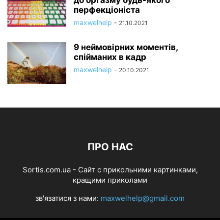
до оргазму будь-якого
перфекціоніста
maxwelhelp
-
21.10.2021
9 неймовірних моментів,
спійманих в кадр
maxwelhelp
-
20.10.2021
ПРО НАС
Sortis.com.ua - Cайт с прикольними картинками,
кращими приколами
зв'язатися з нами:
maxwelhelp@gmail.com