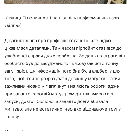
в’язниця її величності пентонвіль (неформальна назва
«вілль»)
Дружина знала про професію коханого, але рідко
цікавилася деталями. Тим часом пірпойнт ставився до
улюбленої справи дуже серйозно. За день до страти він
особисто був до засудженого і з’ясовував його точну
вагу і зріст. Ця інформація потрібна була альберту для
того, щоб точно розрахувати довжину мотузки. Такий
важливий нюанс міг вплинути на якість роботи, адже
при занадто короткій мотузці смертник вмирав від
задухи, довго і болісно, а занадто довга вбивала
миттєво, але не естетично, нерідко відриваючи трупу
голову.