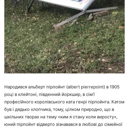
Народився альберт пірпойнт (albert pierrepoint) в 1905
році в клейтоні, південний йоркшир, в сім’ї
професійного королівського ката генрі пірпойнта. Катом
був і дядько хлопчика, тому, цілком природно, що в
шкільних творах на тему «ким я стану коли виросту»,
юний пірпойнт відверто зізнавався в любові до сімейної