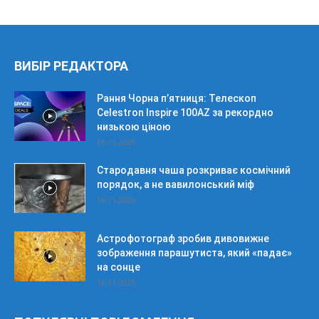
ВИБІР РЕДАКТОРА
Рання Чорна п’ятниця: Телескоп
Celestron Inspire 100AZ за рекордно
низькою ціною
16.11.2025
Стародавня чаша розкриває космічний
порядок, а не вавилонський міф
16.11.2025
Астрофотограф зробив дивовижне
зображення парашутиста, який «падає»
на сонце
16.11.2025