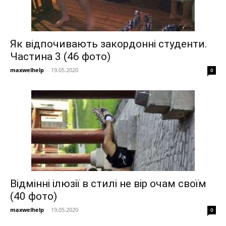
Як відпочивають закордонні студенти.
Частина 3 (46 фото)
maxwelhelp
-
19.05.2020
0
Відмінні ілюзії в стилі не вір очам своїм
(40 фото)
maxwelhelp
-
19.05.2020
0