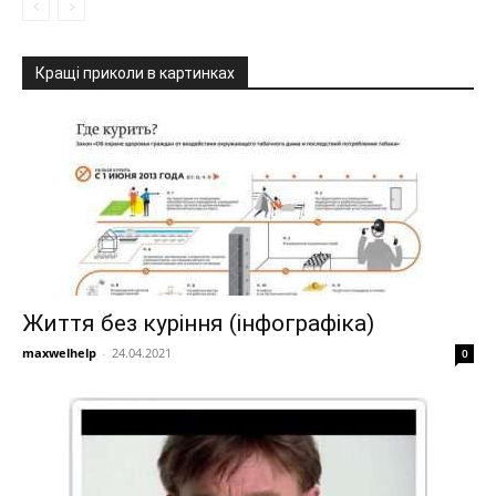
Кращі приколи в картинках
Життя без куріння (інфографіка)
maxwelhelp
-
24.04.2021
0