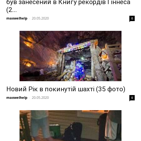
був занесений в Книгу рекордів Гіннеса
(2...
maxwelhelp
-
20.05.2020
0
Новий Рік в покинутій шахті (35 фото)
maxwelhelp
-
20.05.2020
0