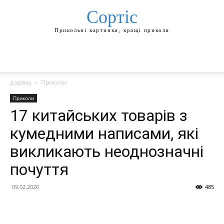
Сортіс
Прикольні картинки, кращі приколи
додому
Приколи
Приколи
17 китайських товарів з
кумедними написами, які
викликають неоднозначні
почуття
09.02.2020
485