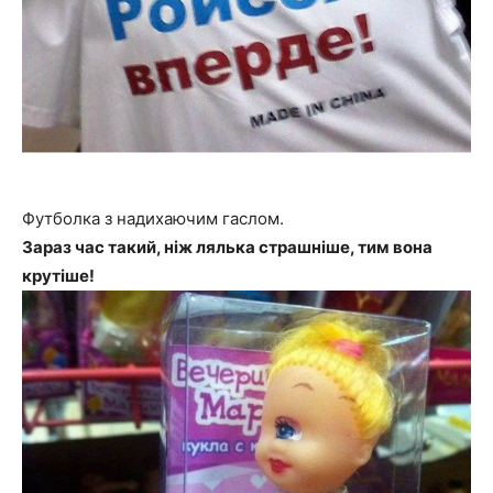
Футболка з надихаючим гаслом.
Зараз час такий, ніж лялька страшніше, тим вона
крутіше!