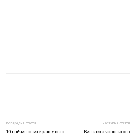
попередня стаття
наступна стаття
10 найчистіших країн у світі
Виставка японського