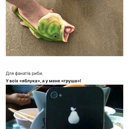
Для фанатів риби.
У всіх «яблука», а у мене «груша»!