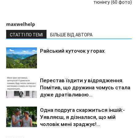
тюнінгу (60 фото)
maxwelhelp
СТАТТІ ПО ТЕМІ
БІЛЬШЕ ВІД АВТОРА
Райський куточок у горах
Перестав їздити у відрядження.
Помітив, що дружина чомусь стала
дуже дратівливою…
Одна подруга скаржиться іншій:-
Уявляєш, я дізналася, що мій
чоловік мені зраджує!…