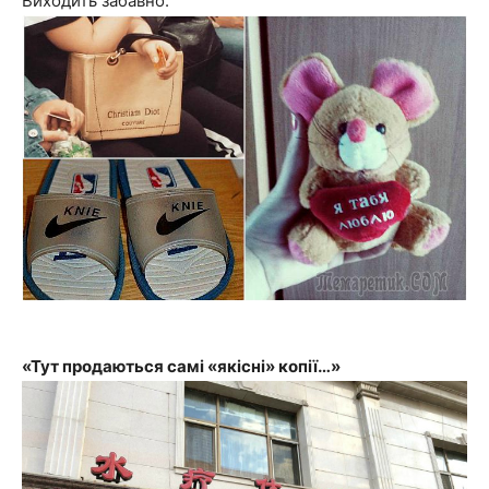
Виходить забавно.
«Тут продаються самі «якісні» копії…»