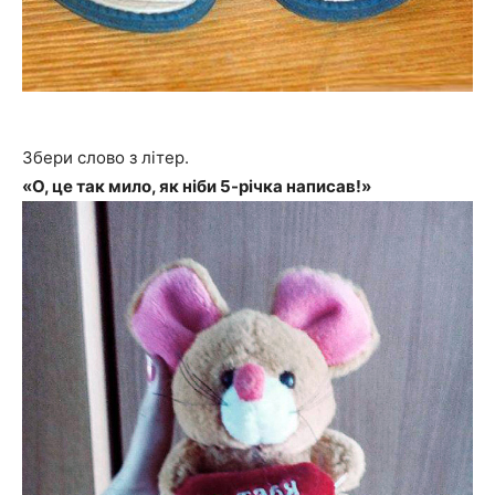
Збери слово з літер.
«О, це так мило, як ніби 5-річка написав!»