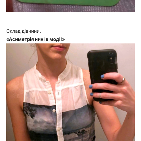
Склад дівчини.
«Асиметрія нині в моді!»